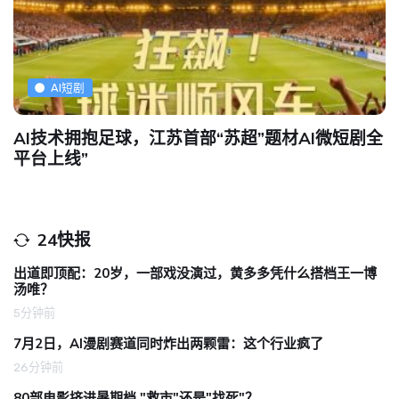
AI短剧
短剧全
擅改热门网文拍短剧，上架3天就超千万播
法院：侵权，赔偿25万元
24快报
出道即顶配：20岁，一部戏没演过，黄多多凭什么搭档王一博
汤唯？
5分钟前
7月2日，AI漫剧赛道同时炸出两颗雷：这个行业疯了
26分钟前
80部电影挤进暑期档 "救市"还是"找死"？