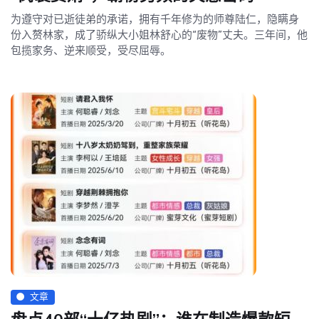
为遵守对已逝徒弟的承诺，拥有千年修为的师尊陆仁，隐瞒身
份入赘林家，成了骄纵大小姐林舒心的“废物”丈夫。三年间，他
包揽家务、逆来顺受，受尽屈辱。
文章