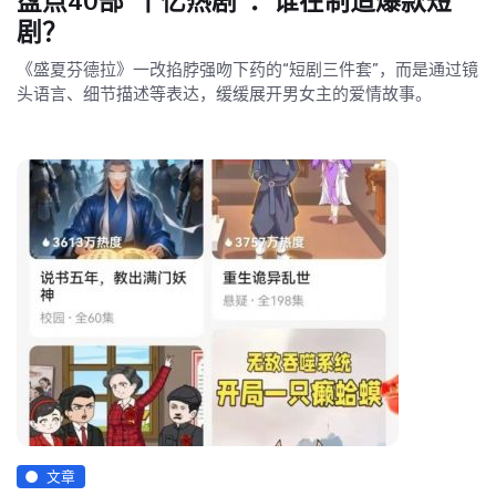
盘点40部“十亿热剧”：谁在制造爆款短
剧？
《盛夏芬德拉》一改掐脖强吻下药的“短剧三件套”，而是通过镜
头语言、细节描述等表达，缓缓展开男女主的爱情故事。
文章