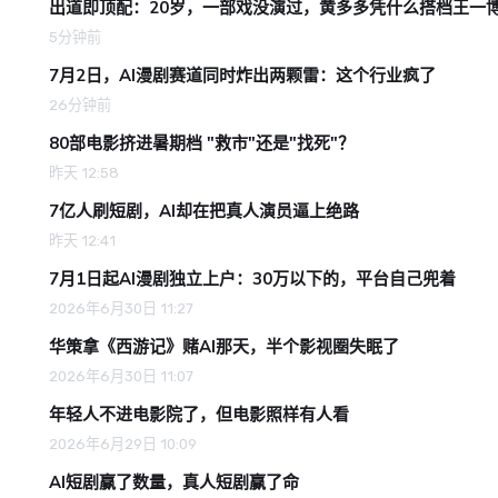
出道即顶配：20岁，一部戏没演过，黄多多凭什么搭档王一
5分钟前
7月2日，AI漫剧赛道同时炸出两颗雷：这个行业疯了
26分钟前
80部电影挤进暑期档 "救市"还是"找死"？
昨天 12:58
7亿人刷短剧，AI却在把真人演员逼上绝路
昨天 12:41
7月1日起AI漫剧独立上户：30万以下的，平台自己兜着
2026年6月30日 11:27
华策拿《西游记》赌AI那天，半个影视圈失眠了
2026年6月30日 11:07
年轻人不进电影院了，但电影照样有人看
2026年6月29日 10:09
AI短剧赢了数量，真人短剧赢了命