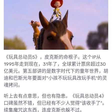
《玩具总动员5》，皮克斯的命根子。这个IP从
1995年走到现在，31年了，全球累计票房超过30
亿美元。第五部讲的是数字时代下的童年世界，胡
迪和巴斯光年要面对"小孩不玩玩具改玩手机"的灵
魂拷问。
听上去有点意思，但也有隐患。《玩具总动员4》
口碑虽然不错，但已经有不少人觉得"该收手了"。
续集魔咒这东西，连皮克斯也躲不过。