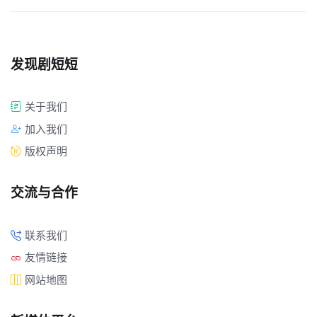
发现剧短短
关于我们
加入我们
版权声明
交流与合作
联系我们
友情链接
网站地图