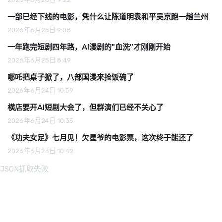
一部已经下线的电影，凭什么让陈道明袁和平吴京跑一趟兰州
2026年6月25日 9:08
一年跑完短剧四年路，AI漫剧的"血洗"才刚刚开始
2026年6月25日 8:49
哪吒把桌子掀了，八部国漫来抢饭碗了
2026年6月24日 10:59
横店要开AI短剧大会了，但群演们已经不关心了
2026年6月24日 10:35
《功夫女足》七月见！欠星爷的电影票，这次终于能还了
2026年6月23日 10:42
JSON抓取失败