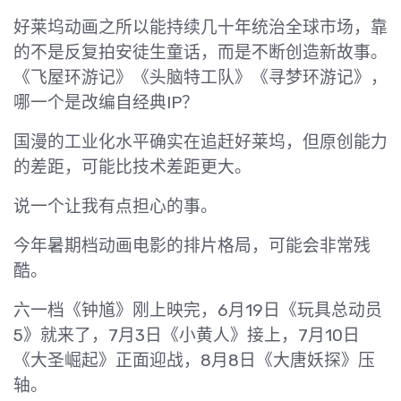
好莱坞动画之所以能持续几十年统治全球市场，靠
的不是反复拍安徒生童话，而是不断创造新故事。
《飞屋环游记》《头脑特工队》《寻梦环游记》，
哪一个是改编自经典IP？
国漫的工业化水平确实在追赶好莱坞，但原创能力
的差距，可能比技术差距更大。
说一个让我有点担心的事。
今年暑期档动画电影的排片格局，可能会非常残
酷。
六一档《钟馗》刚上映完，6月19日《玩具总动员
5》就来了，7月3日《小黄人》接上，7月10日
《大圣崛起》正面迎战，8月8日《大唐妖探》压
轴。