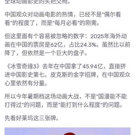
全球动画影史的头把交椅。
中国观众对动画电影的热情，已经不是"偶尔看
看"的程度了，而是"每月必看"的刚需。
但这里面有个容易被忽略的数字：2025年海外动
画在中国的票房是62亿，占比24.3%。虽然比以前
降了，但依然是一个巨大的盘子。
《冰雪奇缘3》去年在中国拿了45.94亿，直接挤
进中国影史第七。皮克斯的金字招牌，在中国观众
心里依然有分量。
所以今年暑期档这场动画大战，不是"国漫能不能
打得过"的问题，而是"能打到什么程度"的问题。
先看好莱坞这三张牌。