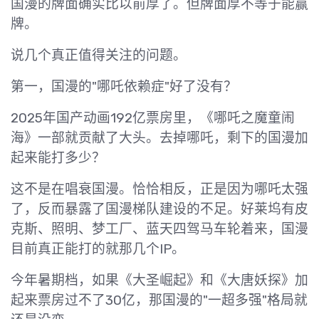
国漫的牌面确实比以前厚了。但牌面厚不等于能赢
牌。
说几个真正值得关注的问题。
第一，国漫的"哪吒依赖症"好了没有？
2025年国产动画192亿票房里，《哪吒之魔童闹
海》一部就贡献了大头。去掉哪吒，剩下的国漫加
起来能打多少？
这不是在唱衰国漫。恰恰相反，正是因为哪吒太强
了，反而暴露了国漫梯队建设的不足。好莱坞有皮
克斯、照明、梦工厂、蓝天四驾马车轮着来，国漫
目前真正能打的就那几个IP。
今年暑期档，如果《大圣崛起》和《大唐妖探》加
起来票房过不了30亿，那国漫的"一超多强"格局就