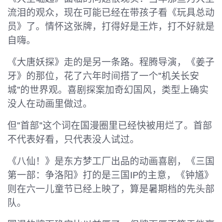
流泪的观众，现在可能已经在带孩子看《玩具总动
员》了。情怀这张牌，打得好是王炸，打不好就是
自嗨。
《大唐妖探》走的是另一条路。程腾导演，《姜子
牙》的那位，花了六年时间搭了一个"机关长安
城"的世界观。喜剧探案加奇幻国风，类型上确实
没人在动画里做过。
但"首部"这个词在国漫圈里已经快被用烂了。首部
不代表好看，只代表没人试过。
《八仙！》是东方梦工厂出品的动画喜剧，《三国
第一部：争洛阳》打的是三国IP的主意，《钟馗》
则在六一儿童节已经上映了，算是暑期档的先头部
队。