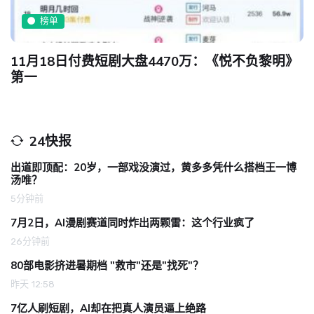
榜单
11月18日付费短剧大盘4470万：《悦不负黎明》
第一
24快报
出道即顶配：20岁，一部戏没演过，黄多多凭什么搭档王一博
汤唯？
5分钟前
7月2日，AI漫剧赛道同时炸出两颗雷：这个行业疯了
26分钟前
80部电影挤进暑期档 "救市"还是"找死"？
昨天 12:58
7亿人刷短剧，AI却在把真人演员逼上绝路