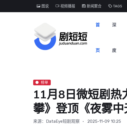
图说
视频播报
新闻聚合
TAGS
首
深
页
度
榜单
11月8日微短剧
攀》登顶《夜雾中
来源：DataEye短剧观察
2025-11-09 10:25