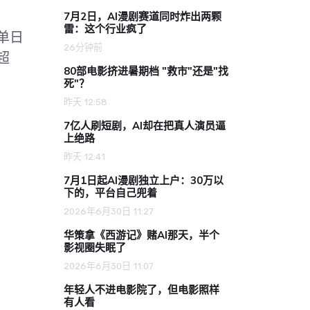
7月2日，AI漫剧赛道同时炸出两颗
雷：这个行业疯了
单日
26分钟前
超
80部电影挤进暑期档 "救市"还是"找
死"？
昨天 12:58
7亿人刷短剧，AI却在把真人演员逼
上绝路
昨天 12:41
7月1日起AI漫剧独立上户：30万以
下的，平台自己兜着
2026年6月30日 11:27
华策拿《西游记》赌AI那天，半个
影视圈失眠了
2026年6月30日 11:07
年轻人不进电影院了，但电影照样
有人看