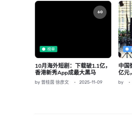
60
60
榜单
为看短剧而
10月海外短剧：下载破1.1亿，
中国
香港新秀App成最大黑马
亿元
by
曾桂茵 徐彦文
2025-11-09
by