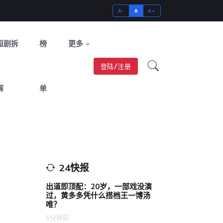
A-
A
A+
短剧拆
榜
更多
登陆/注册
解
单
24快报
出道即顶配：20岁，一部戏没演
过，黄多多凭什么搭档王一博汤
唯？
5分钟前