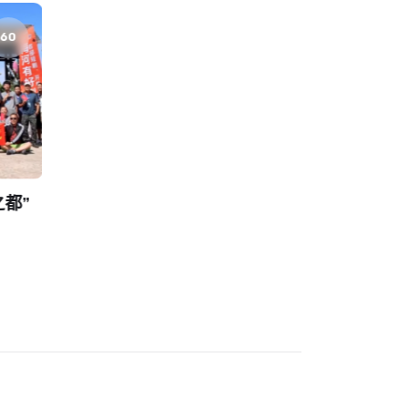
60
60
榜单
榜单
都”
中国移动的爆火短剧，藏着新
动画并非救
的方法论
正用短剧自
by
品叔
2025-11-09
by
66
20