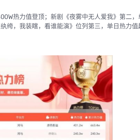
00W热力值登顶；新剧《夜雾中无人爱我》第二，
装纨绔，我装瞎，看谁能演》位列第三，单日热力值