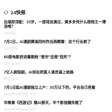
24快报
出道即顶配：20岁，一部戏没演过，黄多多凭什么搭档王一博
汤唯？
5分钟前
7月2日，AI漫剧赛道同时炸出两颗雷：这个行业疯了
26分钟前
80部电影挤进暑期档 "救市"还是"找死"？
昨天 12:58
7亿人刷短剧，AI却在把真人演员逼上绝路
昨天 12:41
7月1日起AI漫剧独立上户：30万以下的，平台自己兜着
2026年6月30日 11:27
华策拿《西游记》赌AI那天，半个影视圈失眠了
2026年6月30日 11:07