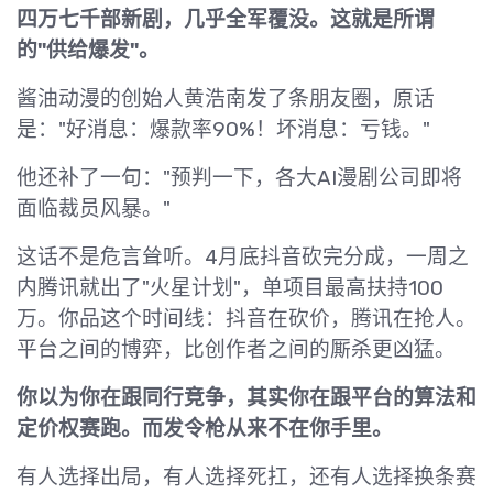
四万七千部新剧，几乎全军覆没。这就是所谓
的"供给爆发"。
酱油动漫的创始人黄浩南发了条朋友圈，原话
是："好消息：爆款率90%！坏消息：亏钱。"
他还补了一句："预判一下，各大AI漫剧公司即将
面临裁员风暴。"
这话不是危言耸听。4月底抖音砍完分成，一周之
内腾讯就出了"火星计划"，单项目最高扶持100
万。你品这个时间线：抖音在砍价，腾讯在抢人。
平台之间的博弈，比创作者之间的厮杀更凶猛。
你以为你在跟同行竞争，其实你在跟平台的算法和
定价权赛跑。而发令枪从来不在你手里。
有人选择出局，有人选择死扛，还有人选择换条赛