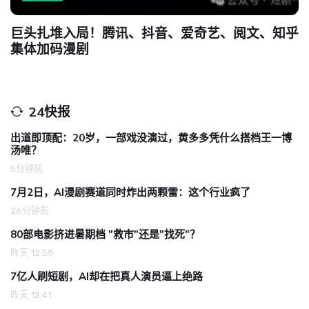
巨头扎堆入局！腾讯、抖音、爱奇艺、阅文、知乎
集体加码漫剧
24快报
出道即顶配：20岁，一部戏没演过，黄多多凭什么搭档王一博
汤唯？
5分钟前
7月2日，AI漫剧赛道同时炸出两颗雷：这个行业疯了
26分钟前
80部电影挤进暑期档 "救市"还是"找死"？
昨天 12:58
7亿人刷短剧，AI却在把真人演员逼上绝路
昨天 12:41