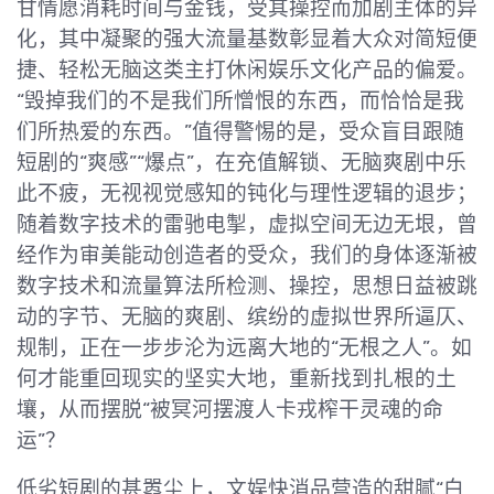
甘情愿消耗时间与金钱，受其操控而加剧主体的异
化，其中凝聚的强大流量基数彰显着大众对简短便
捷、轻松无脑这类主打休闲娱乐文化产品的偏爱。
“毁掉我们的不是我们所憎恨的东西，而恰恰是我
们所热爱的东西。”值得警惕的是，受众盲目跟随
短剧的“爽感”“爆点”，在充值解锁、无脑爽剧中乐
此不疲，无视视觉感知的钝化与理性逻辑的退步；
随着数字技术的雷驰电掣，虚拟空间无边无垠，曾
经作为审美能动创造者的受众，我们的身体逐渐被
数字技术和流量算法所检测、操控，思想日益被跳
动的字节、无脑的爽剧、缤纷的虚拟世界所逼仄、
规制，正在一步步沦为远离大地的“无根之人”。如
何才能重回现实的坚实大地，重新找到扎根的土
壤，从而摆脱“被冥河摆渡人卡戎榨干灵魂的命
运”？
低劣短剧的甚嚣尘上，文娱快消品营造的甜腻“白