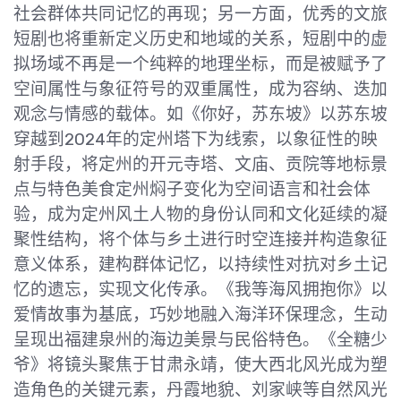
社会群体共同记忆的再现；另一方面，优秀的文旅
短剧也将重新定义历史和地域的关系，短剧中的虚
拟场域不再是一个纯粹的地理坐标，而是被赋予了
空间属性与象征符号的双重属性，成为容纳、迭加
观念与情感的载体。如《你好，苏东坡》以苏东坡
穿越到2024年的定州塔下为线索，以象征性的映
射手段，将定州的开元寺塔、文庙、贡院等地标景
点与特色美食定州焖子变化为空间语言和社会体
验，成为定州风土人物的身份认同和文化延续的凝
聚性结构，将个体与乡土进行时空连接并构造象征
意义体系，建构群体记忆，以持续性对抗对乡土记
忆的遗忘，实现文化传承。《我等海风拥抱你》以
爱情故事为基底，巧妙地融入海洋环保理念，生动
呈现出福建泉州的海边美景与民俗特色。《全糖少
爷》将镜头聚焦于甘肃永靖，使大西北风光成为塑
造角色的关键元素，丹霞地貌、刘家峡等自然风光