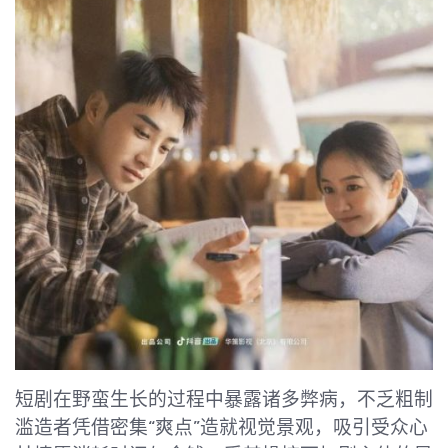
短剧在野蛮生长的过程中暴露诸多弊病，不乏粗制
滥造者凭借密集“爽点”造就视觉景观，吸引受众心