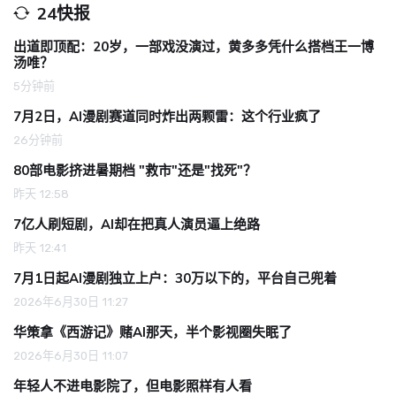
24快报
出道即顶配：20岁，一部戏没演过，黄多多凭什么搭档王一博
汤唯？
5分钟前
7月2日，AI漫剧赛道同时炸出两颗雷：这个行业疯了
26分钟前
80部电影挤进暑期档 "救市"还是"找死"？
昨天 12:58
7亿人刷短剧，AI却在把真人演员逼上绝路
昨天 12:41
7月1日起AI漫剧独立上户：30万以下的，平台自己兜着
2026年6月30日 11:27
华策拿《西游记》赌AI那天，半个影视圈失眠了
2026年6月30日 11:07
年轻人不进电影院了，但电影照样有人看