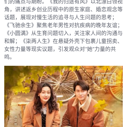
们的痛点与期盼。《我的归途有风》以北漂白领视
角，讲述返乡创业历程中的原生家庭、婚恋观念等
话题，展现对慢生活的追寻与人生问题的思考；
《飞驰余生》聚焦老年男性对抗疾病的晚年友谊；
《小圆满》从生育问题切入，关注家人间的沟通与
和解；《柒两人生》在悬疑外壳下包裹儿童拐卖、
女性力量等现实议题，引发观众对“她”力量的共
鸣。