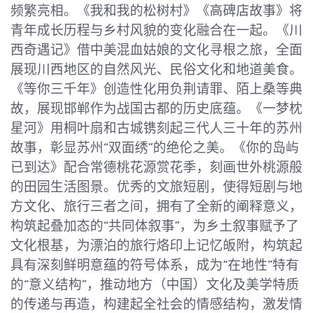
频繁亮相。《我和我的松树村》《高碑店故事》将
青年成长历程与乡村风貌的变化融合在一起。《川
西奇遇记》借中美混血姑娘的文化寻根之旅，全面
展现川西地区的自然风光、民俗文化和地道美食。
《等你三千年》创造性化用负荆请罪、陌上桑等典
故，展现邯郸作为战国古都的历史底蕴。《一梦枕
星河》用桐叶扇和古城镌刻起三代人三十年的苏州
故事，彰显苏州“双面绣”的绝伦之美。《你的岛屿
已到达》配合常德桃花源赏花季，刻画世外桃源般
的田园生活图景。优秀的文旅短剧，使得短剧与地
方文化、旅行三者之间，拥有了全新的阐释意义，
构筑起叠加态的“共同体叙事”，为乡土叙事赋予了
文化根基，为漂泊的旅行烙印上记忆皈附，构筑起
具有深刻鲜明意蕴的符号体系，成为“在地性”特有
的“意义结构”，推动地方（中国）文化及美学特质
的传递与再造，构建起全社会的情感结构，激发情