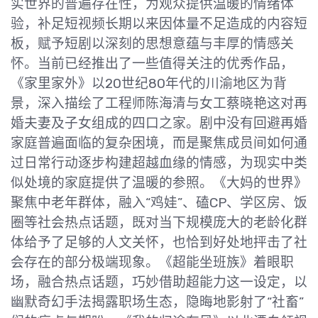
实世界的普遍存在性，为观众提供温暖的情绪体
验，补足短视频长期以来因体量不足造成的内容短
板，赋予短剧以深刻的思想意蕴与丰厚的情感关
怀。当前已经推出了一些值得关注的优秀作品，
《家里家外》以20世纪80年代的川渝地区为背
景，深入描绘了工程师陈海清与女工蔡晓艳这对再
婚夫妻及子女组成的四口之家。剧中没有回避再婚
家庭普遍面临的复杂困境，而是聚焦成员间如何通
过日常行动逐步构建超越血缘的情感，为现实中类
似处境的家庭提供了温暖的参照。《大妈的世界》
聚焦中老年群体，融入“鸡娃”、磕CP、学区房、饭
圈等社会热点话题，既对当下规模庞大的老龄化群
体给予了足够的人文关怀，也恰到好处地抨击了社
会存在的部分极端现象。《超能坐班族》着眼职
场，融合热点话题，巧妙借助超能力这一设定，以
幽默奇幻手法揭露职场生态，隐晦地影射了“社畜”